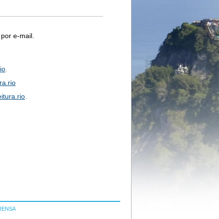
por e-mail.
io
.
ra.rio
itura.rio
.
RENSA