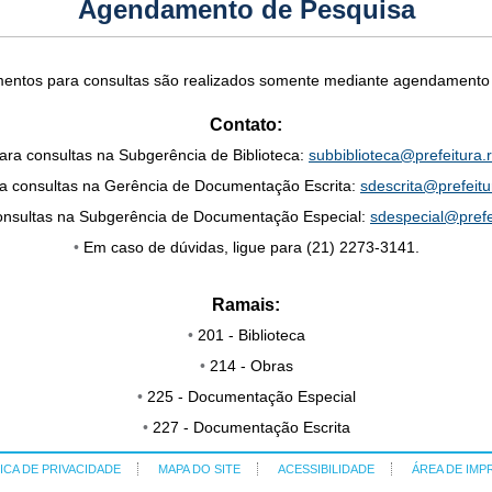
Agendamento de Pesquisa
entos para consultas são realizados somente mediante agendamento 
Contato:
ara consultas na Subgerência de Biblioteca:
subbiblioteca@
prefeitura.r
a consultas na Gerência de Documentação Escrita:
sdescrita@prefeitu
onsultas na Subgerência de Documentação Especial:
sdespecial@
prefe
•
Em caso de dúvidas, ligue para (21) 2273-3141.
Ramais:
•
201 - Biblioteca
•
214 - Obras
•
225 - Documentação Especial
•
227 - Documentação Escrita
ICA DE PRIVACIDADE
MAPA DO SITE
ACESSIBILIDADE
ÁREA DE IMP