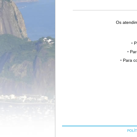
Os atendim
•
P
•
Par
•
Para c
POLÍT