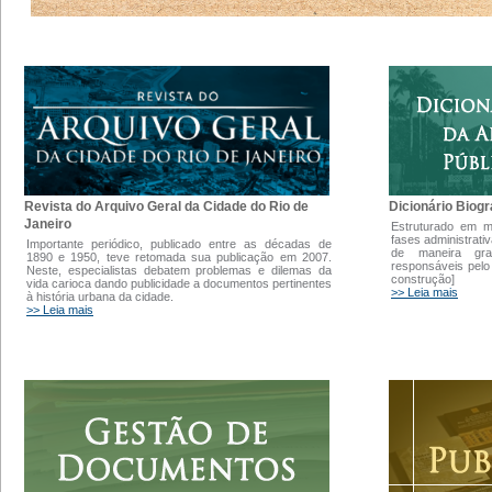
Dicionário Biogr
Revista do Arquivo Geral da Cidade do Rio de
Janeiro
Estruturado em 
fases administrati
Importante periódico, publicado entre as décadas de
de maneira gra
1890 e 1950, teve retomada sua publicação em 2007.
responsáveis pelo
Neste, especialistas debatem problemas e dilemas da
construção]
vida carioca dando publicidade a documentos pertinentes
>> Leia mais
à história urbana da cidade.
>> Leia mais