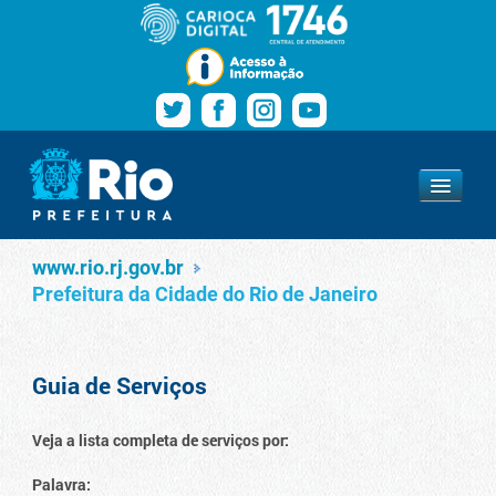
Pular para o conteúdo
Navegação
Serviços
www.rio.rj.gov.br
www.rio.rj.gov.br
Prefeitura da Cidade do Rio de Janeiro
Guia de Serviços
Veja a lista completa de serviços por:
Palavra: